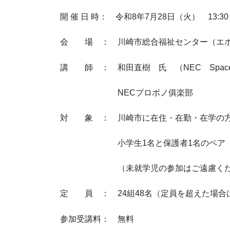
開 催 日 時： 令和8年7月28日（火） 13:30
会 場 ： 川崎市総合福祉センター（エ
講 師 ： 和田直樹 氏 （NEC Space Ed
NECプロボノ俱楽部
対 象 ： 川崎市に在住・在勤・在学の
小学生1名と保護者1名のペア（
（未就学児の参加はご遠慮くだ
定 員 ： 24組48名（定員を超えた場合
参加受講料： 無料