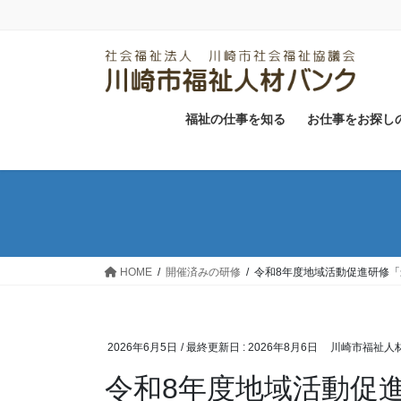
コ
ナ
ン
ビ
テ
ゲ
ン
ー
ツ
シ
に
ョ
福祉の仕事を知る
お仕事をお探し
移
ン
動
に
移
動
HOME
開催済みの研修
令和8年度地域活動促進研修
2026年6月5日
/ 最終更新日 :
2026年8月6日
川崎市福祉人
令和8年度地域活動促