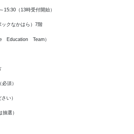
～15:30（13時受付開始）
ポックなかはら）7階
ucation Team）
方
必須）
さい）
は抽選）